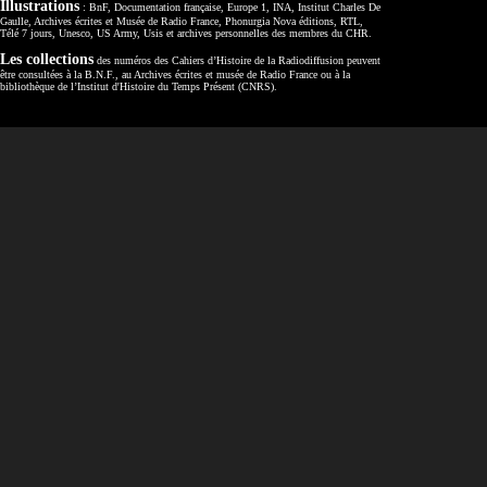
Illustrations
: BnF, Documentation française, Europe 1, INA, Institut Charles De
Gaulle, Archives écrites et Musée de Radio France, Phonurgia Nova éditions, RTL,
Télé 7 jours, Unesco, US Army, Usis et archives personnelles des membres du CHR.
Les collections
des numéros des Cahiers d’Histoire de la Radiodiffusion peuvent
être consultées à la B.N.F., au Archives écrites et musée de Radio France ou à la
bibliothèque de l’Institut d'Histoire du Temps Présent (CNRS).