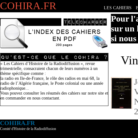
COHIRA.FR
LES CAHIERS
Pour l'
sur un 
si nous
Vin
« Les Cahiers d’Histoire de la Radiodiffusion », revue
trimestrielle, consacraient chacun de leurs numéros à un
thème spécifique comme :
la radio en Ile-de-France, le rôle des radios en mai 68, la
J
radio de l’Algérie française, le Poste colonial ou une année
radiophonique...
V
Vous pouvez consulter les résumés des cahiers sur notre site et
en commander en nous contactant.
N
COHIRA.FR
Comité d'Histoire de la Radiodiffusion