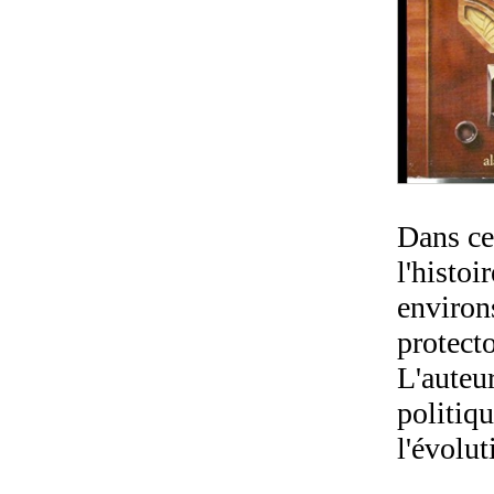
D
ans ce
l'histoi
environs
protecto
L'auteu
politiqu
l'évolut