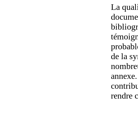
La quali
documen
bibliogr
témoigna
probabl
de la s
nombreu
annexe. 
contribu
rendre c