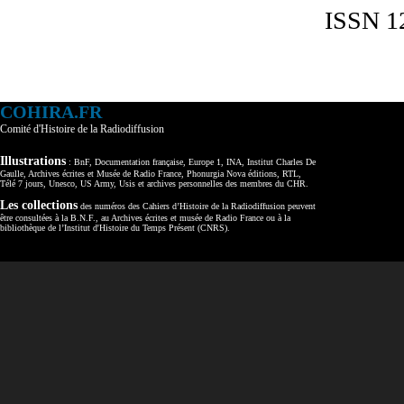
ISSN 1
COHIRA.FR
Comité d'Histoire de la Radiodiffusion
Illustrations
: BnF, Documentation française, Europe 1, INA, Institut Charles De
Gaulle, Archives écrites et Musée de Radio France, Phonurgia Nova éditions, RTL,
Télé 7 jours, Unesco, US Army, Usis et archives personnelles des membres du CHR.
Les collections
des numéros des Cahiers d’Histoire de la Radiodiffusion peuvent
être consultées à la B.N.F., au Archives écrites et musée de Radio France ou à la
bibliothèque de l’Institut d'Histoire du Temps Présent (CNRS).