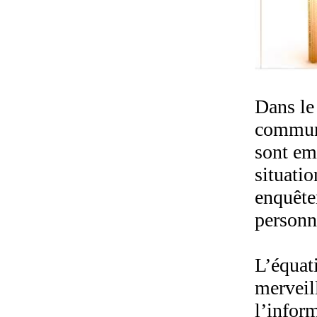
Dans le
communi
sont em
situatio
enquête
personna
L’équat
merveil
l’inform