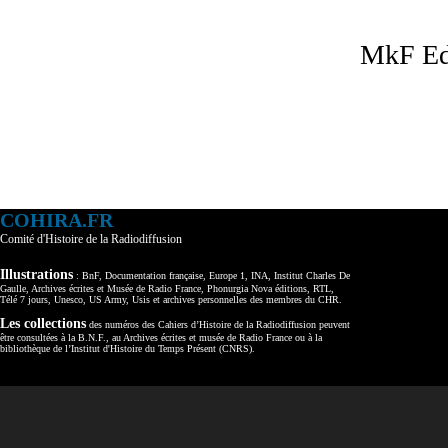
MkF Ed
COHIRA.FR
Comité d'Histoire de la Radiodiffusion
Illustrations
: BnF, Documentation française, Europe 1, INA, Institut Charles De
Gaulle, Archives écrites et Musée de Radio France, Phonurgia Nova éditions, RTL,
Télé 7 jours, Unesco, US Army, Usis et archives personnelles des membres du CHR.
Les collections
des numéros des Cahiers d’Histoire de la Radiodiffusion peuvent
être consultées à la B.N.F., au Archives écrites et musée de Radio France ou à la
bibliothèque de l’Institut d'Histoire du Temps Présent (CNRS).