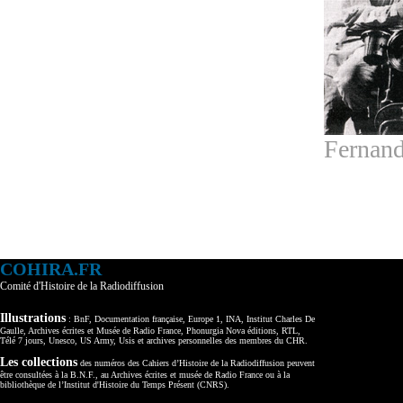
Fernand
COHIRA.FR
Comité d'Histoire de la Radiodiffusion
Illustrations
: BnF, Documentation française, Europe 1, INA, Institut Charles De
Gaulle, Archives écrites et Musée de Radio France, Phonurgia Nova éditions, RTL,
Télé 7 jours, Unesco, US Army, Usis et archives personnelles des membres du CHR.
Les collections
des numéros des Cahiers d’Histoire de la Radiodiffusion peuvent
être consultées à la B.N.F., au Archives écrites et musée de Radio France ou à la
bibliothèque de l’Institut d'Histoire du Temps Présent (CNRS).