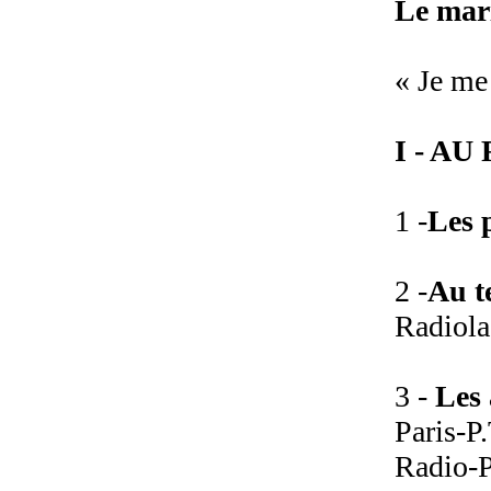
Le mari
« Je me
I - AU
1 -
Les 
2 -
Au t
Radiola 
3 -
Les 
Paris-P.
Radio-P