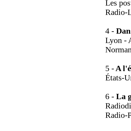
Les post
Radio-
4 -
Dans
Lyon - 
Normand
5 -
A l'
États-U
6 -
La g
Radiodi
Radio-P