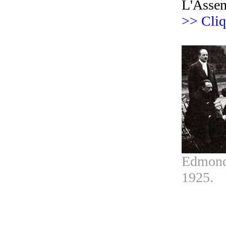
L'Assem
>> Cliq
Edmond 
1925.