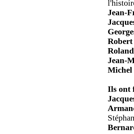
l'histoir
Jean-F
Jacque
George
Robert
Rolan
Jean-M
Michel
Ils ont 
Jacque
Armand
Stéphan
Bernar