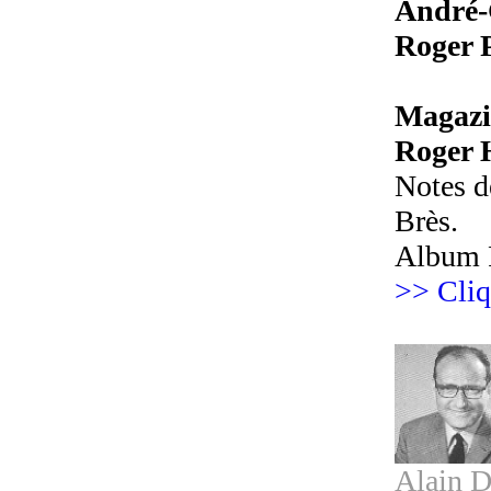
André-
Roger 
Magazi
Roger 
Notes de
Brès.
Album P
>> Cliq
Alain 