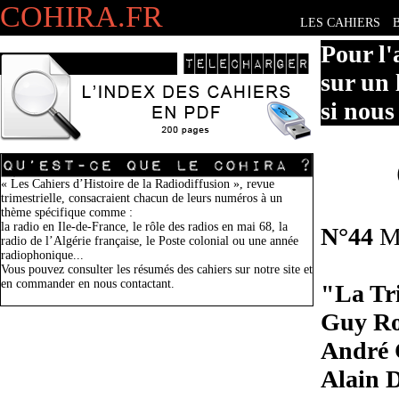
COHIRA.FR
LES CAHIERS
Pour l'
sur un 
si nous
« Les Cahiers d’Histoire de la Radiodiffusion », revue
trimestrielle, consacraient chacun de leurs numéros à un
thème spécifique comme :
la radio en Ile-de-France, le rôle des radios en mai 68, la
N°44
M
radio de l’Algérie française, le Poste colonial ou une année
radiophonique...
Vous pouvez consulter les résumés des cahiers sur notre site et
en commander en nous contactant.
"La Tri
Guy Ro
André 
Alain 