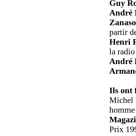
Guy Ro
André
Zanas
partir d
Henri 
la radio
André 
Armand
Ils ont 
Michel 
homme d
Magazi
Prix 19