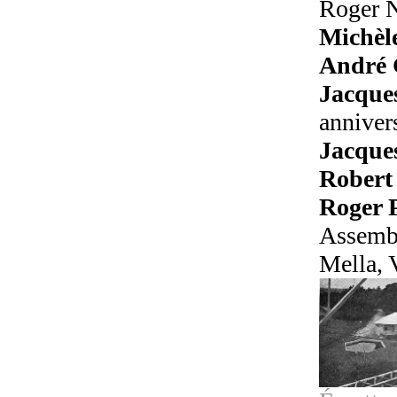
Roger 
Michèl
André G
Jacque
annivers
Jacque
Robert
Roger 
Assembl
Mella, V