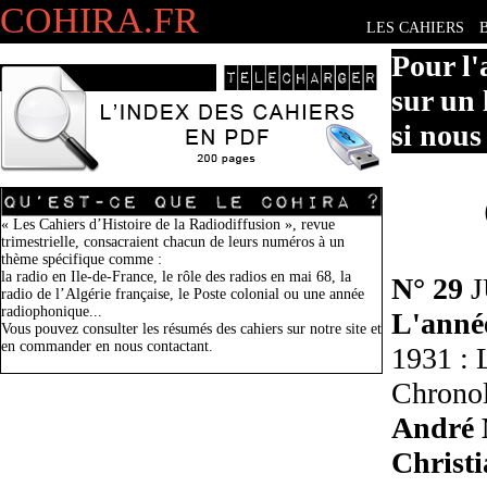
COHIRA.FR
LES CAHIERS
Pour l'
sur un 
si nous
« Les Cahiers d’Histoire de la Radiodiffusion », revue
trimestrielle, consacraient chacun de leurs numéros à un
thème spécifique comme :
la radio en Ile-de-France, le rôle des radios en mai 68, la
N° 29
J
radio de l’Algérie française, le Poste colonial ou une année
radiophonique...
L'année
Vous pouvez consulter les résumés des cahiers sur notre site et
en commander en nous contactant.
1931 : 
Chronol
André
Christ