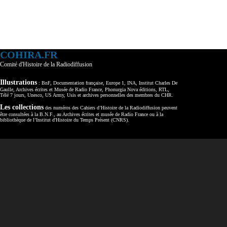
COHIRA.FR
Comité d'Histoire de la Radiodiffusion
Illustrations
: BnF, Documentation française, Europe 1, INA, Institut Charles De
Gaulle, Archives écrites et Musée de Radio France, Phonurgia Nova éditions, RTL,
Télé 7 jours, Unesco, US Army, Usis et archives personnelles des membres du CHR.
Les collections
des numéros des Cahiers d’Histoire de la Radiodiffusion peuvent
être consultées à la B.N.F., au Archives écrites et musée de Radio France ou à la
bibliothèque de l’Institut d'Histoire du Temps Présent (CNRS).