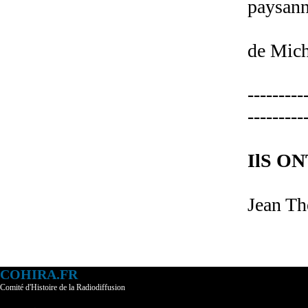
paysan
de Mich
---------
---------
IlS O
Jean Th
COHIRA.FR
Comité d'Histoire de la Radiodiffusion