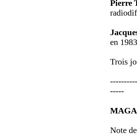
Pierre 
radiodif
Jacque
en 1983
Trois j
---------
-----
MAGA
Note de