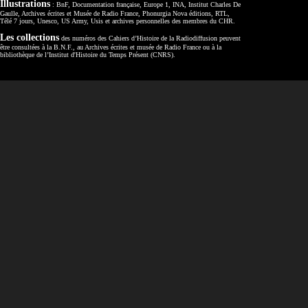
Illustrations
: BnF, Documentation française, Europe 1, INA, Institut Charles De
Gaulle, Archives écrites et Musée de Radio France, Phonurgia Nova éditions, RTL,
Télé 7 jours, Unesco, US Army, Usis et archives personnelles des membres du CHR.
Les collections
des numéros des Cahiers d’Histoire de la Radiodiffusion peuvent
être consultées à la B.N.F., au Archives écrites et musée de Radio France ou à la
bibliothèque de l’Institut d'Histoire du Temps Présent (CNRS).