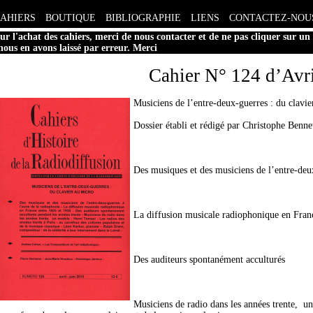
CAHIERS
BOUTIQUE
BIBLIOGRAPHIE
LIENS
CONTACTEZ-NOU
ur l'achat des cahiers, merci de nous contacter et de ne pas cliquer sur un
 nous en avons laissé par erreur. Merci
Cahier N° 124 d’Avri
Musiciens de l’entre-deux-guerres : du clavie
Dossier établi et rédigé par Christophe Ben
Des musiques et des musiciens de l’entre-deu
La diffusion musicale radiophonique en Fran
Des auditeurs spontanément acculturés
Musiciens de radio dans les années trente, un