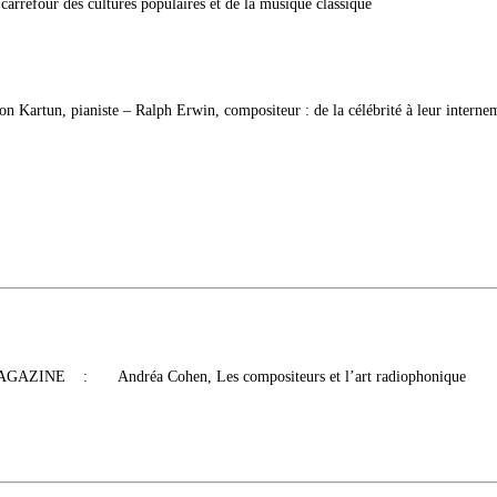
 carrefour des cultures populaires et de la musique classique
on Kartun, pianiste – Ralph Erwin, compositeur : de la célébrité à leur interne
GAZINE : Andréa Cohen, Les compositeurs et l’art radiophonique