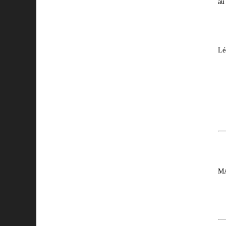
au
Lé
MA