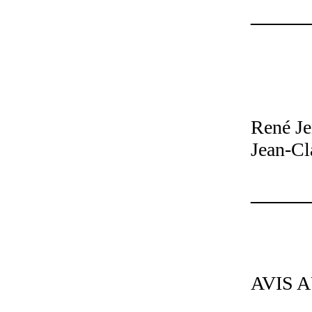
______
ILS 
René Je
Jean-Cl
______
MA
AVIS 