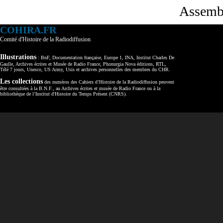
Assembl
COHIRA.FR
Comité d'Histoire de la Radiodiffusion
Illustrations
: BnF, Documentation française, Europe 1, INA, Institut Charles De
Gaulle, Archives écrites et Musée de Radio France, Phonurgia Nova éditions, RTL,
Télé 7 jours, Unesco, US Army, Usis et archives personnelles des membres du CHR.
Les collections
des numéros des Cahiers d’Histoire de la Radiodiffusion peuvent
être consultées à la B.N.F., au Archives écrites et musée de Radio France ou à la
bibliothèque de l’Institut d'Histoire du Temps Présent (CNRS).