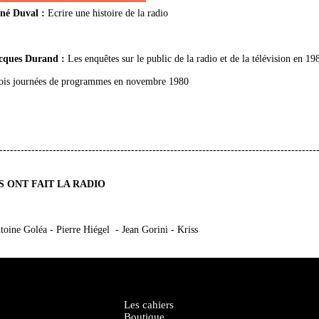
né Duval :
Ecrire une histoire de la radio
cques Durand :
Les enquêtes sur le public de la radio et de la télévision en 19
ois journées de programmes en novembre 1980
-----------------------------------------------------------------------------------------
S ONT FAIT LA RADIO
toine Goléa - Pierre Hiégel - Jean Gorini - Kriss
Les cahiers
Boutique