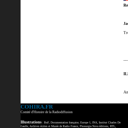
Re
Ja
Tr
---
IL
An
COHIRA.FR
Comité d'Histoire de la Radiodiffusion
Illustrations
: BnF, Documentation française, Europe 1, INA, Institut Charles De
Gaulle, Archives écrites et Musée de Radio France, Phonurgia Nova éditions, RTL,