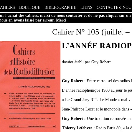
CAHIERS
BOUTIQUE
BIBLIOGRAPHIE
LIENS
CONTACTEZ-NOU
ur l'achat des cahiers, merci de nous contacter et de ne pas cliquer sur un
 nous en avons laissé par erreur. Merci
Cahier N° 105 (juillet 
L’ANNÉE RADIOP
dossier établi par Guy Robert
Guy Robert
: Entre carrousel des radios l
L’année radiophonique 1980 au jour le jo
« Le Grand Jury RTL-Le Monde » mal vu 
Jean-Philippe Lecat et le monopole dans «
Guy Robert :
Une tradition retrouvée : «
Thierry Lefebvre :
Radio Paris 80, « la d